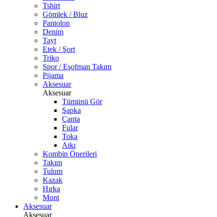
Tshirt
Gömlek / Bluz
Pantolon
Denim
Tayt
Etek / Şort
Triko
Spor / Eşofman Takım
Pijama
Aksesuar
Aksesuar
Tümünü Gör
Şapka
Çanta
Fular
Toka
Atkı
Kombin Önerileri
Takım
Tulum
Kazak
Hırka
Mont
Aksesuar
Aksesuar