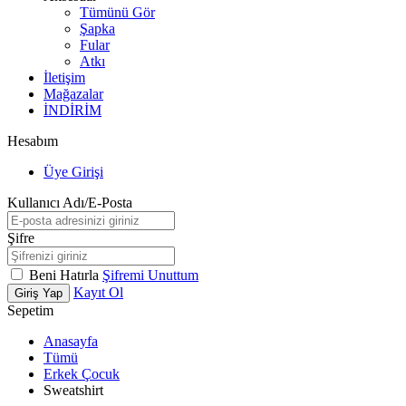
Tümünü Gör
Şapka
Fular
Atkı
İletişim
Mağazalar
İNDİRİM
Hesabım
Üye Girişi
Kullanıcı Adı/E-Posta
Şifre
Beni Hatırla
Şifremi Unuttum
Kayıt Ol
Giriş Yap
Sepetim
Anasayfa
Tümü
Erkek Çocuk
Sweatshirt