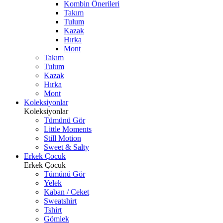
Kombin Önerileri
Takım
Tulum
Kazak
Hırka
Mont
Takım
Tulum
Kazak
Hırka
Mont
Koleksiyonlar
Koleksiyonlar
Tümünü Gör
Little Moments
Still Motion
Sweet & Salty
Erkek Çocuk
Erkek Çocuk
Tümünü Gör
Yelek
Kaban / Ceket
Sweatshirt
Tshirt
Gömlek