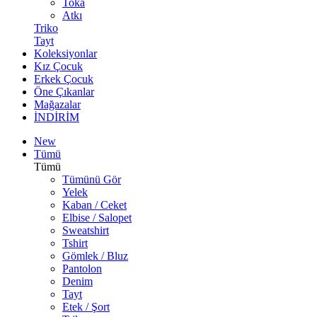
Toka
Atkı
Triko
Tayt
Koleksiyonlar
Kız Çocuk
Erkek Çocuk
Öne Çıkanlar
Mağazalar
İNDİRİM
New
Tümü
Tümü
Tümünü Gör
Yelek
Kaban / Ceket
Elbise / Salopet
Sweatshirt
Tshirt
Gömlek / Bluz
Pantolon
Denim
Tayt
Etek / Şort