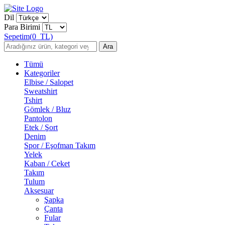
Dil
Para Birimi
Sepetim
(
0
TL)
Ara
Tümü
Kategoriler
Elbise / Salopet
Sweatshirt
Tshirt
Gömlek / Bluz
Pantolon
Etek / Şort
Denim
Spor / Eşofman Takım
Yelek
Kaban / Ceket
Takım
Tulum
Aksesuar
Şapka
Çanta
Fular