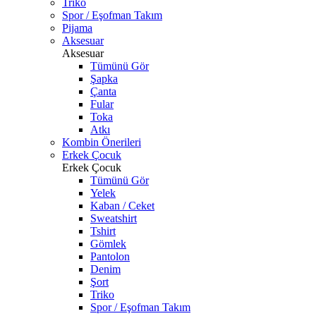
Triko
Spor / Eşofman Takım
Pijama
Aksesuar
Aksesuar
Tümünü Gör
Şapka
Çanta
Fular
Toka
Atkı
Kombin Önerileri
Erkek Çocuk
Erkek Çocuk
Tümünü Gör
Yelek
Kaban / Ceket
Sweatshirt
Tshirt
Gömlek
Pantolon
Denim
Şort
Triko
Spor / Eşofman Takım