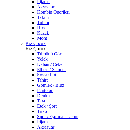
Pijama
Aksesuar
Kombin Önerileri
Takım
Tulum
Hırka
Kazak
Mont
Kız Çocuk
Kız Çocuk
Tümünü Gör
Yelek
Kaban / Ceket
Elbise / Salopet
Sweatshirt
Tshirt
Gömlek / Bluz
Pantolon
Denim
Tayt
Etek / Şort
Triko
Spor / Eşofman Takım
Pijama
Aksesuar