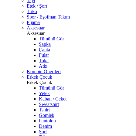
Tayt
Etek / Şort
Triko
Spor / Eşofman Takım
Pijama
Aksesuar
Aksesuar
Tümünü Gör
Şapka
Çanta
Fular
Toka
Atkı
Kombin Önerileri
Erkek Çocuk
Erkek Çocuk
Tümünü Gör
Yelek
Kaban / Ceket
Sweatshirt
Tshirt
Gömlek
Pantolon
Denim
Şort