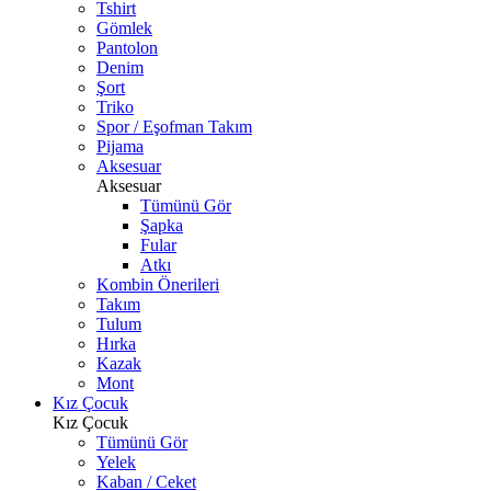
Tshirt
Gömlek
Pantolon
Denim
Şort
Triko
Spor / Eşofman Takım
Pijama
Aksesuar
Aksesuar
Tümünü Gör
Şapka
Fular
Atkı
Kombin Önerileri
Takım
Tulum
Hırka
Kazak
Mont
Kız Çocuk
Kız Çocuk
Tümünü Gör
Yelek
Kaban / Ceket