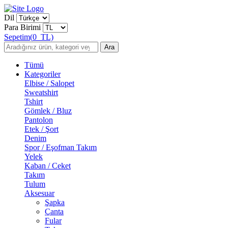
Dil
Para Birimi
Sepetim
(
0
TL)
Ara
Tümü
Kategoriler
Elbise / Salopet
Sweatshirt
Tshirt
Gömlek / Bluz
Pantolon
Etek / Şort
Denim
Spor / Eşofman Takım
Yelek
Kaban / Ceket
Takım
Tulum
Aksesuar
Şapka
Çanta
Fular