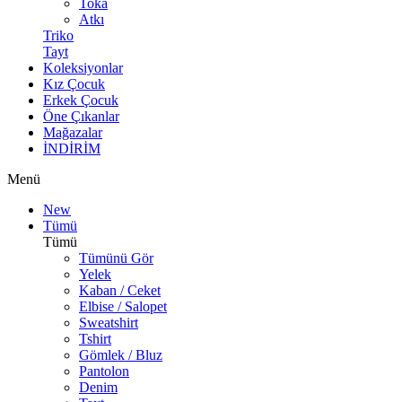
Toka
Atkı
Triko
Tayt
Koleksiyonlar
Kız Çocuk
Erkek Çocuk
Öne Çıkanlar
Mağazalar
İNDİRİM
Menü
New
Tümü
Tümü
Tümünü Gör
Yelek
Kaban / Ceket
Elbise / Salopet
Sweatshirt
Tshirt
Gömlek / Bluz
Pantolon
Denim