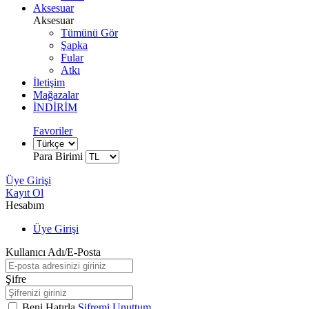
Aksesuar
Aksesuar
Tümünü Gör
Şapka
Fular
Atkı
İletişim
Mağazalar
İNDİRİM
Favoriler
Para Birimi
Üye Girişi
Kayıt Ol
Hesabım
Üye Girişi
Kullanıcı Adı/E-Posta
Şifre
Beni Hatırla
Şifremi Unuttum