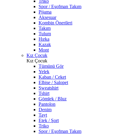
Triko
Spor / Eşofman Takım
Pijama
Aksesuar
Kombin Önerileri
Takım
Tulum
Hırka
Kazak
Mont
Kız Çocuk
Kız Çocuk
Tümünü Gör
Yelek
Kaban / Ceket
Elbise / Salopet
Sweatshirt
Tshirt
Gömlek / Bluz
Pantolon
Denim
Tayt
Etek / Şort
Triko
Spor / Eşofman Takım