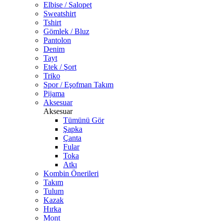
Elbise / Salopet
Sweatshirt
Tshirt
Gömlek / Bluz
Pantolon
Denim
Tayt
Etek / Şort
Triko
Spor / Eşofman Takım
Pijama
Aksesuar
Aksesuar
Tümünü Gör
Şapka
Çanta
Fular
Toka
Atkı
Kombin Önerileri
Takım
Tulum
Kazak
Hırka
Mont