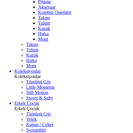
Pijama
Aksesuar
Kombin Önerileri
Takım
Tulum
Kazak
Hırka
Mont
Takım
Tulum
Kazak
Hırka
Mont
Koleksiyonlar
Koleksiyonlar
Tümünü Gör
Little Moments
Still Motion
Sweet & Salty
Erkek Çocuk
Erkek Çocuk
Tümünü Gör
Yelek
Kaban / Ceket
Sweatshirt