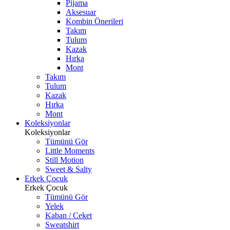
Pijama
Aksesuar
Kombin Önerileri
Takım
Tulum
Kazak
Hırka
Mont
Takım
Tulum
Kazak
Hırka
Mont
Koleksiyonlar
Koleksiyonlar
Tümünü Gör
Little Moments
Still Motion
Sweet & Salty
Erkek Çocuk
Erkek Çocuk
Tümünü Gör
Yelek
Kaban / Ceket
Sweatshirt