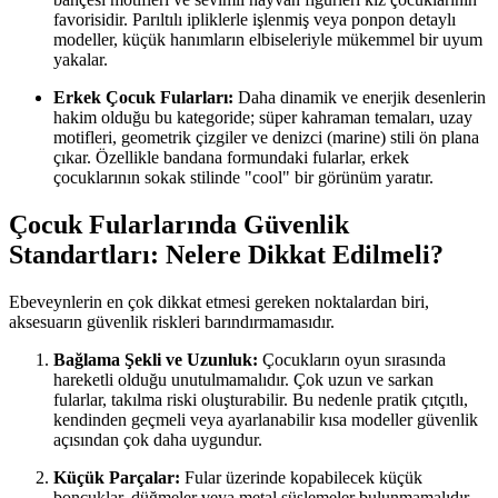
favorisidir. Parıltılı ipliklerle işlenmiş veya ponpon detaylı
modeller, küçük hanımların elbiseleriyle mükemmel bir uyum
yakalar.
Erkek Çocuk Fularları:
Daha dinamik ve enerjik desenlerin
hakim olduğu bu kategoride; süper kahraman temaları, uzay
motifleri, geometrik çizgiler ve denizci (marine) stili ön plana
çıkar. Özellikle bandana formundaki fularlar, erkek
çocuklarının sokak stilinde "cool" bir görünüm yaratır.
Çocuk Fularlarında Güvenlik
Standartları: Nelere Dikkat Edilmeli?
Ebeveynlerin en çok dikkat etmesi gereken noktalardan biri,
aksesuarın güvenlik riskleri barındırmamasıdır.
Bağlama Şekli ve Uzunluk:
Çocukların oyun sırasında
hareketli olduğu unutulmamalıdır. Çok uzun ve sarkan
fularlar, takılma riski oluşturabilir. Bu nedenle pratik çıtçıtlı,
kendinden geçmeli veya ayarlanabilir kısa modeller güvenlik
açısından çok daha uygundur.
Küçük Parçalar:
Fular üzerinde kopabilecek küçük
boncuklar, düğmeler veya metal süslemeler bulunmamalıdır.