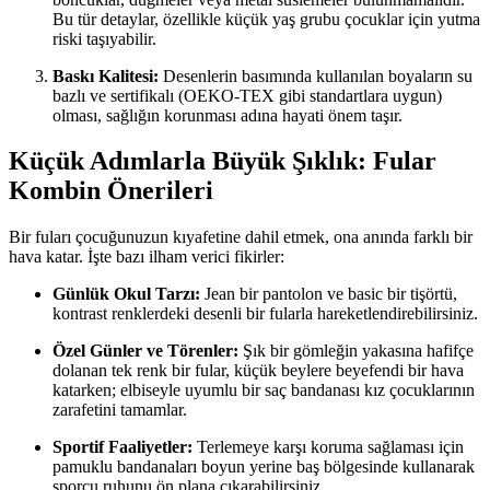
Bu tür detaylar, özellikle küçük yaş grubu çocuklar için yutma
riski taşıyabilir.
Baskı Kalitesi:
Desenlerin basımında kullanılan boyaların su
bazlı ve sertifikalı (OEKO-TEX gibi standartlara uygun)
olması, sağlığın korunması adına hayati önem taşır.
Küçük Adımlarla Büyük Şıklık: Fular
Kombin Önerileri
Bir fuları çocuğunuzun kıyafetine dahil etmek, ona anında farklı bir
hava katar. İşte bazı ilham verici fikirler:
Günlük Okul Tarzı:
Jean bir pantolon ve basic bir tişörtü,
kontrast renklerdeki desenli bir fularla hareketlendirebilirsiniz.
Özel Günler ve Törenler:
Şık bir gömleğin yakasına hafifçe
dolanan tek renk bir fular, küçük beylere beyefendi bir hava
katarken; elbiseyle uyumlu bir saç bandanası kız çocuklarının
zarafetini tamamlar.
Sportif Faaliyetler:
Terlemeye karşı koruma sağlaması için
pamuklu bandanaları boyun yerine baş bölgesinde kullanarak
sporcu ruhunu ön plana çıkarabilirsiniz.