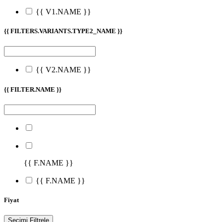
{{ V1.NAME }}
{{ FILTERS.VARIANTS.TYPE2_NAME }}
{{ V2.NAME }}
{{ FILTER.NAME }}
{{ F.NAME }}
{{ F.NAME }}
Fiyat
Seçimi Filtrele