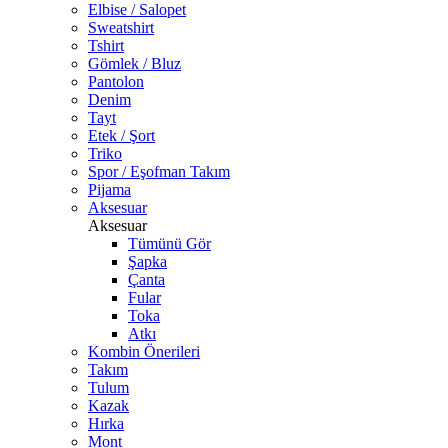
Elbise / Salopet
Sweatshirt
Tshirt
Gömlek / Bluz
Pantolon
Denim
Tayt
Etek / Şort
Triko
Spor / Eşofman Takım
Pijama
Aksesuar
Aksesuar
Tümünü Gör
Şapka
Çanta
Fular
Toka
Atkı
Kombin Önerileri
Takım
Tulum
Kazak
Hırka
Mont