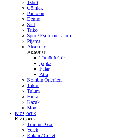
Tshirt
Gömlek
Pantolon
Denim
Şort
Triko
Spor / Eşofman Takım
Pijama
Aksesuar
Aksesuar
Tümünü Gör
Şapka
Fular
Atkı
Kombin Önerileri
Takım
Tulum
Hırka
Kazak
Mont
Kız Çocuk
Kız Çocuk
Tümünü Gör
Yelek
Kaban / Ceket