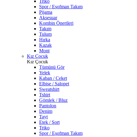
Triko
Spor / Eşofman Takım
Pijama
Aksesuar
Kombin Önerileri
Takım
Tulum
Hırka
Kazak
Mont
Kız Çocuk
Kız Çocuk
Tümünü Gör
Yelek
Kaban / Ceket
Elbise / Salopet
Sweatshirt
Tshirt
Gömlek / Bluz
Pantolon
Denim
Tayt
Etek / Şort
Triko
Spor / Eşofman Takım