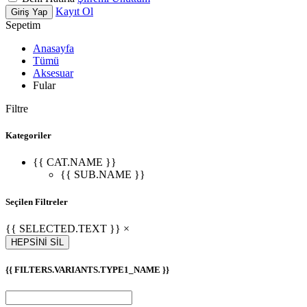
Kayıt Ol
Giriş Yap
Sepetim
Anasayfa
Tümü
Aksesuar
Fular
Filtre
Kategoriler
{{ CAT.NAME }}
{{ SUB.NAME }}
Seçilen Filtreler
{{ SELECTED.TEXT }} ×
HEPSİNİ SİL
{{ FILTERS.VARIANTS.TYPE1_NAME }}