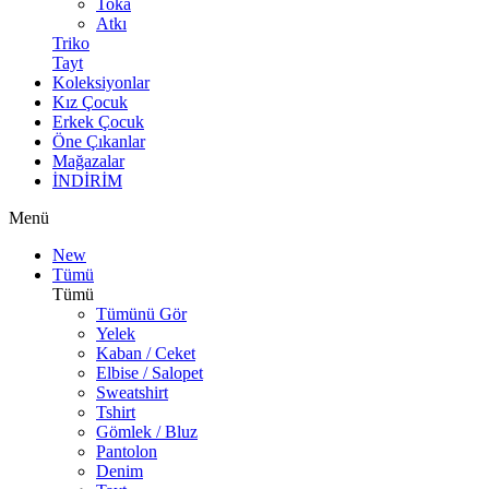
Toka
Atkı
Triko
Tayt
Koleksiyonlar
Kız Çocuk
Erkek Çocuk
Öne Çıkanlar
Mağazalar
İNDİRİM
Menü
New
Tümü
Tümü
Tümünü Gör
Yelek
Kaban / Ceket
Elbise / Salopet
Sweatshirt
Tshirt
Gömlek / Bluz
Pantolon
Denim