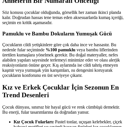
Annelerin Bir Numaralı Önceliği
Söz konusu çocuklar olduğunda, görsellik her zaman ikinci planda
kalır. Doğrudan hassas tene temas eden aksesuarlarda kumaş içeriği,
seçimin en kritik aşamasıdır.
Pamuklu ve Bambu Dokuların Yumuşak Gücü
Çocukların cildi yetişkinlere göre çok daha ince ve hassastır. Bu
nedenle fular seçiminde
%100 pamuklu
veya bambu liflerinden
üretilen kumaşlara yönelmek gerekir. Bu doğal materyaller, nefes
alabilen yapıları sayesinde terlemeyi minimize eder ve olası alerjik
reaksiyonların önüne geçer. Kış aylarında ise cildi tahriş etmeyen
kaşmir veya yumuşak yün karışımları, ısı dengesini koruyarak
çocukların konforunu en üst seviyeye çıkarır.
Kız ve Erkek Çocuklar İçin Sezonun En
Trend Desenleri
Çocuk dünyası, sınırsız bir hayal gücü ve renk cümbüşü demektir.
Bu enerji, fular tasarımlarına da doğrudan yansır.
Kız Çocuk Fularları:
Pastel tonlar, uçuşan kelebekler, çiçek
bahçesi motifleri ve sevimli hayvan figürleri kız çocuklarının