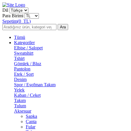
Dil
Para Birimi
Sepetim
(
0
TL)
Ara
Tümü
Kategoriler
Elbise / Salopet
Sweatshirt
Tshirt
Gömlek / Bluz
Pantolon
Etek / Şort
Denim
Spor / Eşofman Takım
Yelek
Kaban / Ceket
Takım
Tulum
Aksesuar
Şapka
Çanta
Fular