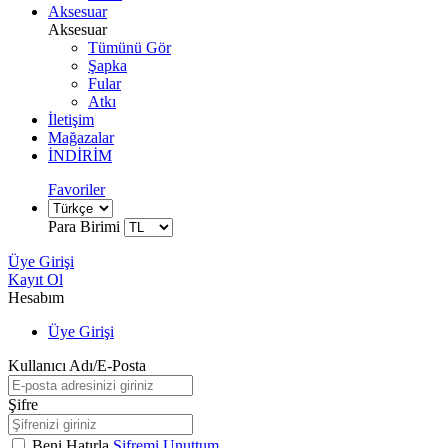
Aksesuar
Aksesuar
Tümünü Gör
Şapka
Fular
Atkı
İletişim
Mağazalar
İNDİRİM
Favoriler
Para Birimi
Üye Girişi
Kayıt Ol
Hesabım
Üye Girişi
Kullanıcı Adı/E-Posta
Şifre
Beni Hatırla
Şifremi Unuttum