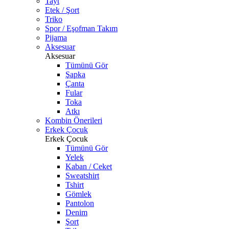
Tayt
Etek / Şort
Triko
Spor / Eşofman Takım
Pijama
Aksesuar
Aksesuar
Tümünü Gör
Şapka
Çanta
Fular
Toka
Atkı
Kombin Önerileri
Erkek Çocuk
Erkek Çocuk
Tümünü Gör
Yelek
Kaban / Ceket
Sweatshirt
Tshirt
Gömlek
Pantolon
Denim
Şort