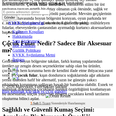
Kampanyalarımızdan haber almak için kayıt olun!
aksesuarlardır.
Çocuk fular modelleri
, miniklerin stilini bir üst
seviyeye taşıyan estetik bir detay olmanın çok ötesinde, sağlık ve
konforu bir arada sunan çok yönlü parçalardır. Mevsim geçişlerinin
Gönder
değişken havasında boyun bölgesini koruyan, oyun parkında ter
emici bir bariyer görevi gören ve özel günlerde şıklığı mühürleyen
KVKK Sözleşmesi'ni
, okudum, kabul ediyorum.
fularlar, ebeveynlerin çantasından ayırmadığı kurtarıcı aksesuarların
Kullanım Koşulları
başında gelir.
Hakkımızda
Satış Sözleşmesi
Çocuk Fular Nedir? Sadece Bir Aksesuar
İade Politikası
mı?
Gizlilik Politikası
KVKK Aydınlatma Metni
İletişim
Genellikle boyun bölgesine takılan, farklı kumaş yapılarından
üretilen ve zengin desen seçeneklerine sahip olan bu ürünler,
çocukların hem korunma hem de kendini ifade etme ihtiyacına yanıt
verir. Bir
çocuk fular
, kışın dondurucu soğuklarında ağır atkıların
yerini tutabilen hafif bir alternatif, yazın ise güneşin yakıcı
etkisinden korunmayı sağlayan havalı bir bandana olabilir. Esnek ve
© 2026 Marvykids Tüm hakları saklıdır
yumuşak dokularıyla çocukların hareket özgürlüğünü kısıtlamayan
Bize katılmak için tıkla ve cv'ni gönder!
bu aksesuarlar, küçük yaşlardan itibaren çocuklara kendi tarzlarını
oluşturma bilinci aşılar.
T
-Soft
E-Ticaret
Sistemleriyle Hazırlanmıştır.
Sağlıklı ve Güvenli Kumaş Seçimi: