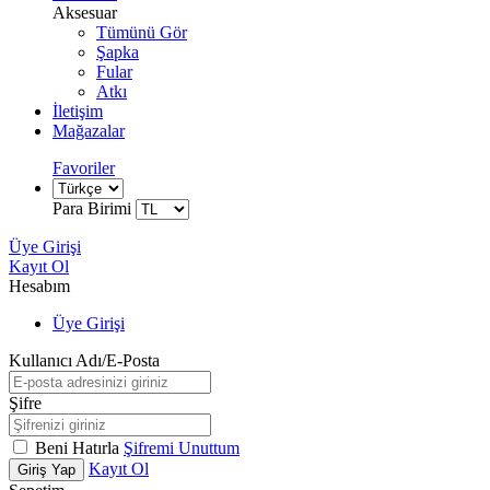
Aksesuar
Tümünü Gör
Şapka
Fular
Atkı
İletişim
Mağazalar
Favoriler
Para Birimi
Üye Girişi
Kayıt Ol
Hesabım
Üye Girişi
Kullanıcı Adı/E-Posta
Şifre
Beni Hatırla
Şifremi Unuttum
Kayıt Ol
Giriş Yap