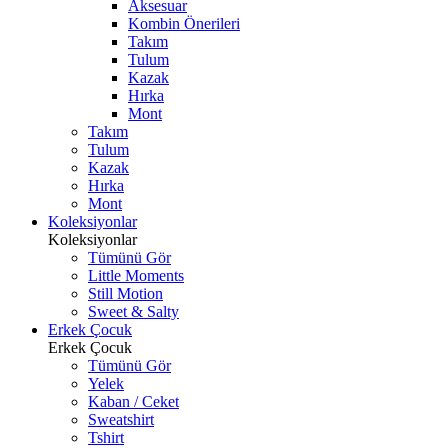
Aksesuar
Kombin Önerileri
Takım
Tulum
Kazak
Hırka
Mont
Takım
Tulum
Kazak
Hırka
Mont
Koleksiyonlar
Koleksiyonlar
Tümünü Gör
Little Moments
Still Motion
Sweet & Salty
Erkek Çocuk
Erkek Çocuk
Tümünü Gör
Yelek
Kaban / Ceket
Sweatshirt
Tshirt