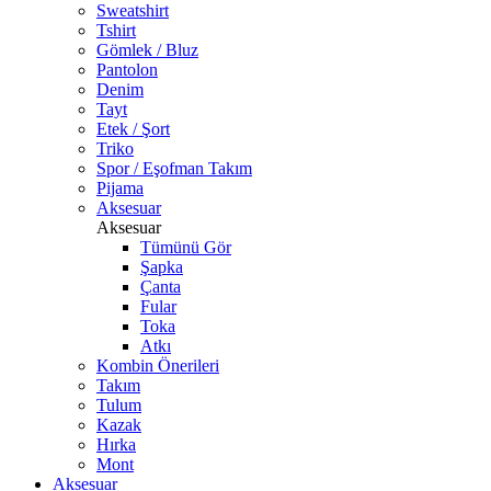
Sweatshirt
Tshirt
Gömlek / Bluz
Pantolon
Denim
Tayt
Etek / Şort
Triko
Spor / Eşofman Takım
Pijama
Aksesuar
Aksesuar
Tümünü Gör
Şapka
Çanta
Fular
Toka
Atkı
Kombin Önerileri
Takım
Tulum
Kazak
Hırka
Mont
Aksesuar