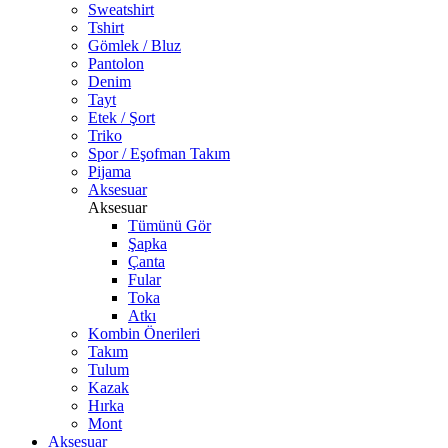
Sweatshirt
Tshirt
Gömlek / Bluz
Pantolon
Denim
Tayt
Etek / Şort
Triko
Spor / Eşofman Takım
Pijama
Aksesuar
Aksesuar
Tümünü Gör
Şapka
Çanta
Fular
Toka
Atkı
Kombin Önerileri
Takım
Tulum
Kazak
Hırka
Mont
Aksesuar