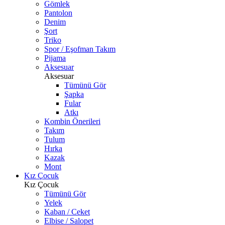
Gömlek
Pantolon
Denim
Şort
Triko
Spor / Eşofman Takım
Pijama
Aksesuar
Aksesuar
Tümünü Gör
Şapka
Fular
Atkı
Kombin Önerileri
Takım
Tulum
Hırka
Kazak
Mont
Kız Çocuk
Kız Çocuk
Tümünü Gör
Yelek
Kaban / Ceket
Elbise / Salopet