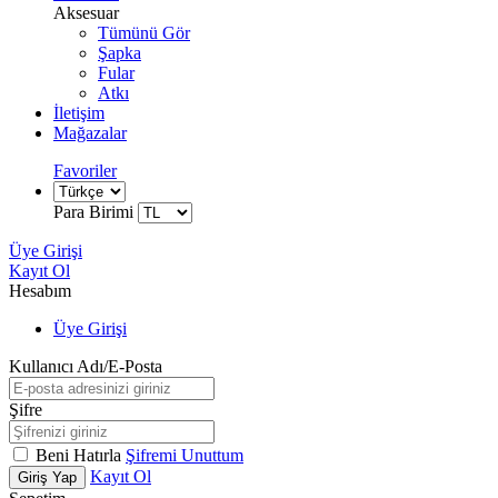
Aksesuar
Tümünü Gör
Şapka
Fular
Atkı
İletişim
Mağazalar
Favoriler
Para Birimi
Üye Girişi
Kayıt Ol
Hesabım
Üye Girişi
Kullanıcı Adı/E-Posta
Şifre
Beni Hatırla
Şifremi Unuttum
Kayıt Ol
Giriş Yap