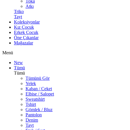
Toka
Atkı
Triko
Tayt
Koleksiyonlar
Kız Çocuk
Erkek Çocuk
Öne Çıkanlar
Mağazalar
Menü
New
Tümü
Tümü
Tümünü Gör
Yelek
Kaban / Ceket
Elbise / Salopet
Sweatshirt
Tshirt
Gömlek / Bluz
Pantolon
Denim
Tayt