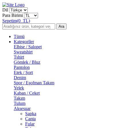
Dil
Para Birimi
Sepetim
(
0
TL)
Ara
Tümü
Kategoriler
Elbise / Salopet
Sweatshirt
Tshirt
Gömlek / Bluz
Pantolon
Etek / Şort
Denim
Spor / Eşofman Takım
Yelek
Kaban / Ceket
Takım
Tulum
Aksesuar
Şapka
Çanta
Fular