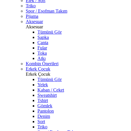
Etek / Şort
Triko
Spor / Eşofman Takım
Pijama
Aksesuar
Aksesuar
Tümünü Gör
Şapka
Çanta
Fular
Toka
Atkı
Kombin Önerileri
Erkek Çocuk
Erkek Çocuk
Tümünü Gör
Yelek
Kaban / Ceket
Sweatshirt
Tshirt
Gömlek
Pantolon
Denim
Şort
Triko