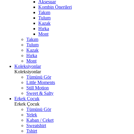
Aksesuar
Kombin Önerileri
Takım
Tulum
Kazak
Hırka
Mont
Takım
Tulum
Kazak
Hırka
Mont
Koleksiyonlar
Koleksiyonlar
Tümünü Gör
Little Moments
Still Motion
Sweet & Salty
Erkek Çocuk
Erkek Çocuk
Tümünü Gör
Yelek
Kaban / Ceket
Sweatshirt
Tshirt