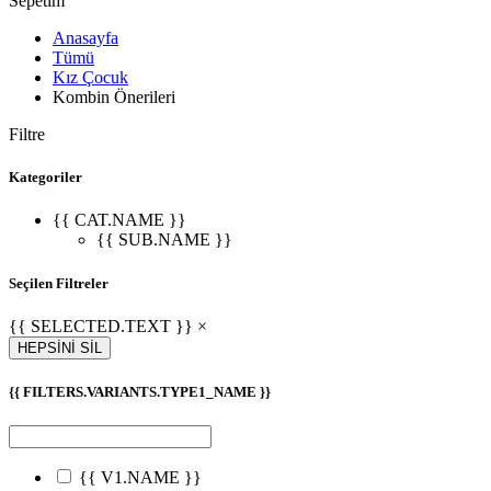
Sepetim
Anasayfa
Tümü
Kız Çocuk
Kombin Önerileri
Filtre
Kategoriler
{{ CAT.NAME }}
{{ SUB.NAME }}
Seçilen Filtreler
{{ SELECTED.TEXT }} ×
HEPSİNİ SİL
{{ FILTERS.VARIANTS.TYPE1_NAME }}
{{ V1.NAME }}