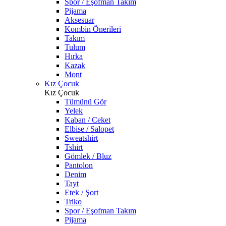
Spor / Eşofman Takım
Pijama
Aksesuar
Kombin Önerileri
Takım
Tulum
Hırka
Kazak
Mont
Kız Çocuk
Kız Çocuk
Tümünü Gör
Yelek
Kaban / Ceket
Elbise / Salopet
Sweatshirt
Tshirt
Gömlek / Bluz
Pantolon
Denim
Tayt
Etek / Şort
Triko
Spor / Eşofman Takım
Pijama