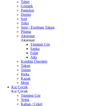
Tshirt
Gömlek
Pantolon
Denim
Şort
Triko
Spor / Eşofman Takım
Pijama
Aksesuar
Aksesuar
Tümünü Gör
Şapka
Fular
Atkı
Kombin Önerileri
Takım
Tulum
Hırka
Kazak
Mont
Kız Çocuk
Kız Çocuk
Tümünü Gör
Yelek
Kaban / Ceket