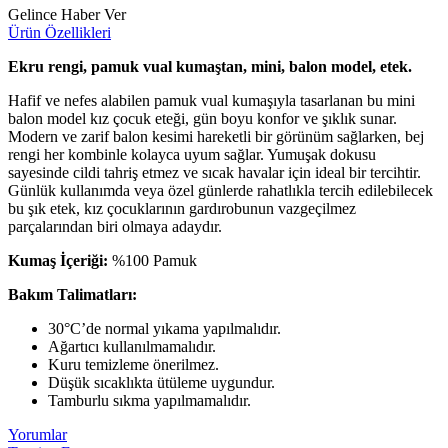
Gelince Haber Ver
Ürün Özellikleri
Ekru rengi, pamuk vual kumaştan, mini, balon model, etek.
Hafif ve nefes alabilen pamuk vual kumaşıyla tasarlanan bu mini
balon model kız çocuk eteği, gün boyu konfor ve şıklık sunar.
Modern ve zarif balon kesimi hareketli bir görünüm sağlarken, bej
rengi her kombinle kolayca uyum sağlar. Yumuşak dokusu
sayesinde cildi tahriş etmez ve sıcak havalar için ideal bir tercihtir.
Günlük kullanımda veya özel günlerde rahatlıkla tercih edilebilecek
bu şık etek, kız çocuklarının gardırobunun vazgeçilmez
parçalarından biri olmaya adaydır.
Kumaş İçeriği:
%100 Pamuk
Bakım Talimatları:
30°C’de normal yıkama yapılmalıdır.
Ağartıcı kullanılmamalıdır.
Kuru temizleme önerilmez.
Düşük sıcaklıkta ütüleme uygundur.
Tamburlu sıkma yapılmamalıdır.
Yorumlar