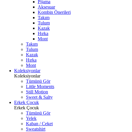
Pijama
Aksesuar
Kombin Önerileri
Takım
Tulum
Kazak
Hırka
Mont
Takım
Tulum
Kazak
Hırka
Mont
Koleksiyonlar
Koleksiyonlar
Tümünü Gör
Little Moments
Still Motion
Sweet & Salty
Erkek Çocuk
Erkek Çocuk
Tümünü Gör
Yelek
Kaban / Ceket
Sweatshirt