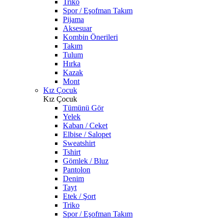
Triko
Spor / Eşofman Takım
Pijama
Aksesuar
Kombin Önerileri
Takım
Tulum
Hırka
Kazak
Mont
Kız Çocuk
Kız Çocuk
Tümünü Gör
Yelek
Kaban / Ceket
Elbise / Salopet
Sweatshirt
Tshirt
Gömlek / Bluz
Pantolon
Denim
Tayt
Etek / Şort
Triko
Spor / Eşofman Takım