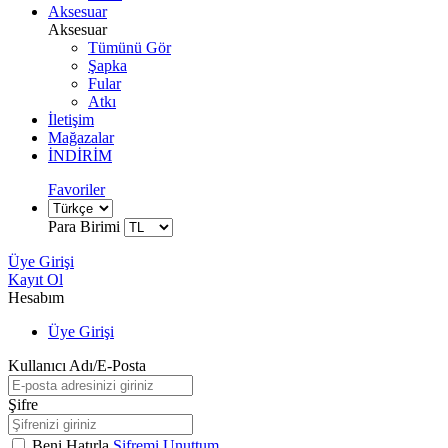
Aksesuar
Aksesuar
Tümünü Gör
Şapka
Fular
Atkı
İletişim
Mağazalar
İNDİRİM
Favoriler
Para Birimi
Üye Girişi
Kayıt Ol
Hesabım
Üye Girişi
Kullanıcı Adı/E-Posta
Şifre
Beni Hatırla
Şifremi Unuttum