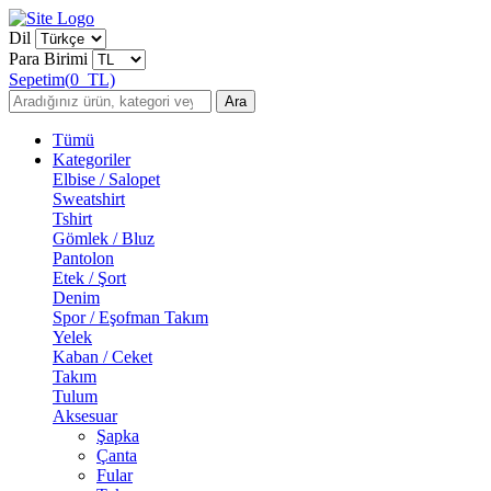
Dil
Para Birimi
Sepetim
(
0
TL)
Ara
Tümü
Kategoriler
Elbise / Salopet
Sweatshirt
Tshirt
Gömlek / Bluz
Pantolon
Etek / Şort
Denim
Spor / Eşofman Takım
Yelek
Kaban / Ceket
Takım
Tulum
Aksesuar
Şapka
Çanta
Fular