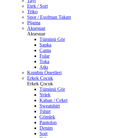
Tayt
Etek / Şort
Triko
Spor / Eşofman Takım
Pijama
Aksesuar
Aksesuar
Tümünü Gör
Şapka
Çanta
Fular
Toka
Atkı
Kombin Önerileri
Erkek Çocuk
Erkek Çocuk
Tümünü Gör
Yelek
Kaban / Ceket
Sweatshirt
Tshirt
Gömlek
Pantolon
Denim
Şort