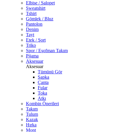
Elbise / Salopet
Sweatshirt
Tshirt
Gömlek / Bluz
Pantolon
Denim
Tayt
Etek / Şort
Triko
Spor / Eşofman Takım
Pijama
Aksesuar
Aksesuar
Tümünü Gör
Şapka
Çanta
Fular
Toka
Atkı
Kombin Önerileri
Takım
Tulum
Kazak
Hırka
Mont