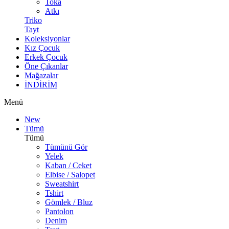
Toka
Atkı
Triko
Tayt
Koleksiyonlar
Kız Çocuk
Erkek Çocuk
Öne Çıkanlar
Mağazalar
İNDİRİM
Menü
New
Tümü
Tümü
Tümünü Gör
Yelek
Kaban / Ceket
Elbise / Salopet
Sweatshirt
Tshirt
Gömlek / Bluz
Pantolon
Denim