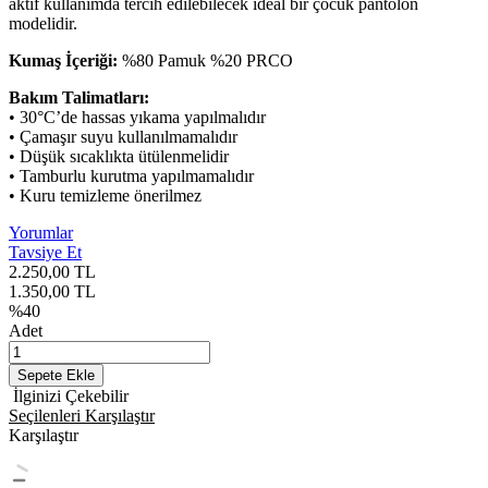
aktif kullanımda tercih edilebilecek ideal bir çocuk pantolon
modelidir.
Kumaş İçeriği:
%80 Pamuk %20 PRCO
Bakım Talimatları:
• 30°C’de hassas yıkama yapılmalıdır
• Çamaşır suyu kullanılmamalıdır
• Düşük sıcaklıkta ütülenmelidir
• Tamburlu kurutma yapılmamalıdır
• Kuru temizleme önerilmez
Yorumlar
Tavsiye Et
2.250,00
TL
1.350,00
TL
%
40
Adet
Sepete Ekle
İlginizi Çekebilir
Seçilenleri Karşılaştır
Karşılaştır