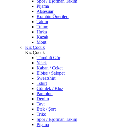
Spor / Eşofman Takım
Pijama
Aksesuar
Kombin Önerileri
Takım
Tulum
Hırka
Kazak
Mont
Kız Çocuk
Kız Çocuk
Tümünü Gör
Yelek
Kaban / Ceket
Elbise / Salopet
Sweatshirt
Tshirt
Gömlek / Bluz
Pantolon
Denim
Tayt
Etek / Şort
Triko
Spor / Eşofman Takım
Pijama