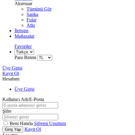
Aksesuar
Tümünü Gör
Şapka
Fular
Atkı
İletişim
Mağazalar
Favoriler
Para Birimi
Üye Girişi
Kayıt Ol
Hesabım
Üye Girişi
Kullanıcı Adı/E-Posta
Şifre
Beni Hatırla
Şifremi Unuttum
Kayıt Ol
Giriş Yap