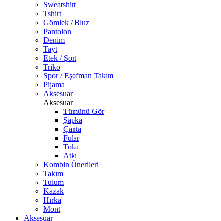
Sweatshirt
Tshirt
Gömlek / Bluz
Pantolon
Denim
Tayt
Etek / Şort
Triko
Spor / Eşofman Takım
Pijama
Aksesuar
Aksesuar
Tümünü Gör
Şapka
Çanta
Fular
Toka
Atkı
Kombin Önerileri
Takım
Tulum
Kazak
Hırka
Mont
Aksesuar