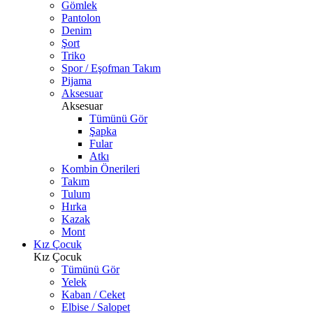
Gömlek
Pantolon
Denim
Şort
Triko
Spor / Eşofman Takım
Pijama
Aksesuar
Aksesuar
Tümünü Gör
Şapka
Fular
Atkı
Kombin Önerileri
Takım
Tulum
Hırka
Kazak
Mont
Kız Çocuk
Kız Çocuk
Tümünü Gör
Yelek
Kaban / Ceket
Elbise / Salopet