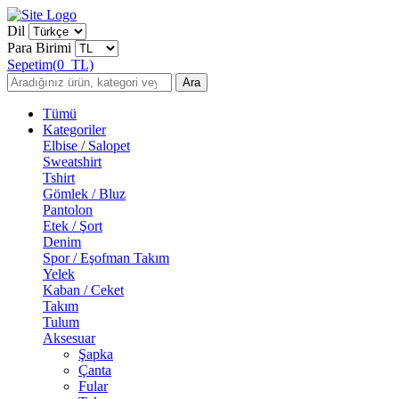
Dil
Para Birimi
Sepetim
(
0
TL)
Ara
Tümü
Kategoriler
Elbise / Salopet
Sweatshirt
Tshirt
Gömlek / Bluz
Pantolon
Etek / Şort
Denim
Spor / Eşofman Takım
Yelek
Kaban / Ceket
Takım
Tulum
Aksesuar
Şapka
Çanta
Fular