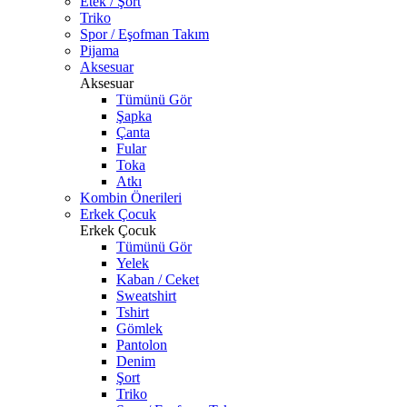
Etek / Şort
Triko
Spor / Eşofman Takım
Pijama
Aksesuar
Aksesuar
Tümünü Gör
Şapka
Çanta
Fular
Toka
Atkı
Kombin Önerileri
Erkek Çocuk
Erkek Çocuk
Tümünü Gör
Yelek
Kaban / Ceket
Sweatshirt
Tshirt
Gömlek
Pantolon
Denim
Şort
Triko