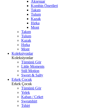
Aksesuar
Kombin Önerileri
Takım
Tulum
Kazak
Hırka
Mont
Takım
Tulum
Kazak
Hırka
Mont
Koleksiyonlar
Koleksiyonlar
Tümünü Gör
Little Moments
Still Motion
Sweet & Salty
Erkek Çocuk
Erkek Çocuk
Tümünü Gör
Yelek
Kaban / Ceket
Sweatshirt
Tshirt