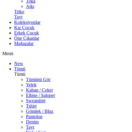
Toka
Atkı
Triko
Tayt
Koleksiyonlar
Kız Çocuk
Erkek Çocuk
Öne Çıkanlar
Mağazalar
Menü
New
Tümü
Tümü
Tümünü Gör
Yelek
Kaban / Ceket
Elbise / Salopet
Sweatshirt
Tshirt
Gömlek / Bluz
Pantolon
Denim
Tayt